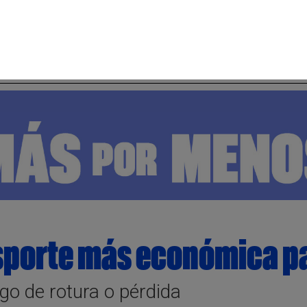
sporte más económica p
esgo de rotura o pérdida