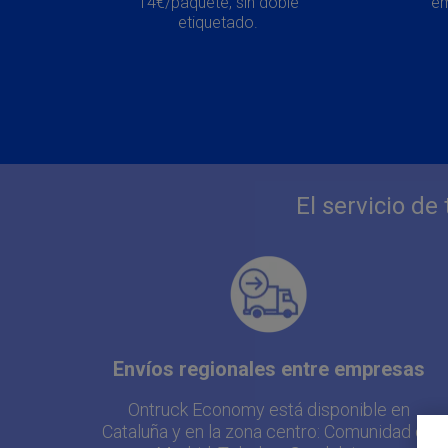
14€/paquete, sin doble
em
etiquetado.
El servicio d
Envíos regionales entre empresas
Ontruck Economy está disponible en
Cataluña y en la zona centro: Comunidad de