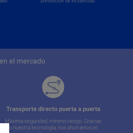
ales.
prevención de incidencias.
 en el mercado
Transporte directo puerta a puerta
Máxima seguridad, mínimo riesgo. Gracias
a nuestra tecnología, nos ahorramos el