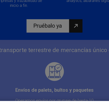
presas y trazabilidad de
analytics, albaranes digit
inicio a fin.
e transporte terrestre de mercancías único
Envíos de palets, bultos y paquetes
Operamos envíos por grupaje de hasta 10
palets, bultos y paquetes gracias a nuestra