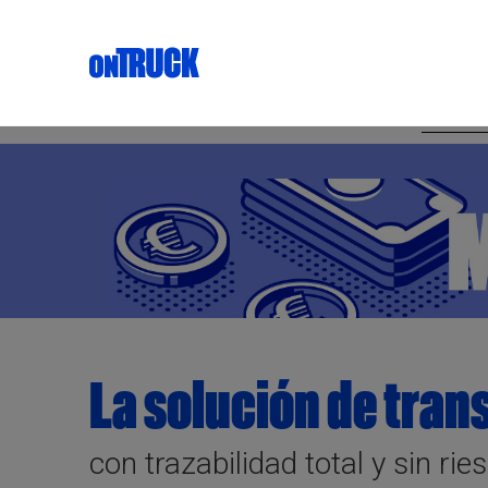
La solución d
e tran
con trazabilidad total y sin ri