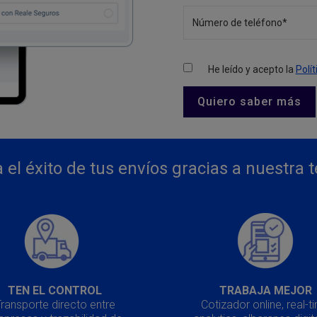
He leído y acepto la
Polí
 el éxito de tus envíos gracias a nuestra 
TEN EL CONTROL
TRABAJA MEJOR
ransporte directo entre
Cotizador online, real-t