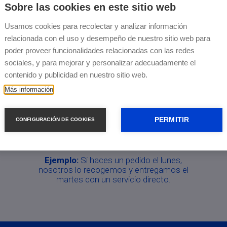
flota de +4.000 transportistas.
Sobre las cookies en este sitio web
Usamos cookies para recolectar y analizar información
relacionada con el uso y desempeño de nuestro sitio web para
poder proveer funcionalidades relacionadas con las redes
nvíos por 19€/palet o 14€/paquete con On
sociales, y para mejorar y personalizar adecuadamente el
contenido y publicidad en nuestro sitio web.
Más información
PERMITIR
CONFIGURACIÓN DE COOKIES
Cotiza tu envío y contrata con mínimo
un día de antelación
Ejemplo:
Si haces un pedido el lunes,
nosotros lo recogemos y entregamos el
martes con un servicio directo.