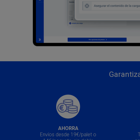
Garantiza
AHORRA
Envíos desde 19€/palet o
T